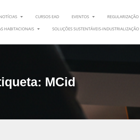
NOTÍCIAS
CURSOS EAD
EVENTOS
REGULARIZAÇÃO 
S HABITACIONAIS
SOLUÇÕES SUSTENTÁVEIS-INDUSTRIALIZAÇÃO
tiqueta: MCid