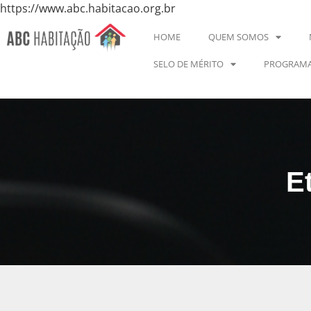
https://www.abc.habitacao.org.br
HOME
QUEM SOMOS
SELO DE MÉRITO
PROGRAMA
E