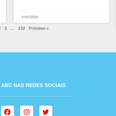
31/07/2026
2
3
…
232
Próximo »
ABC NAS REDES SOCIAIS