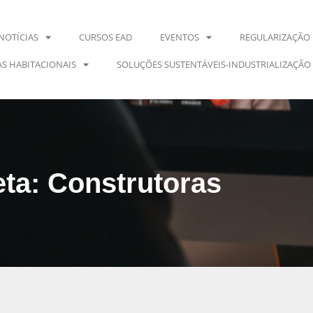
NOTÍCIAS
CURSOS EAD
EVENTOS
REGULARIZAÇÃO 
S HABITACIONAIS
SOLUÇÕES SUSTENTÁVEIS-INDUSTRIALIZAÇÃO
eta: Construtoras