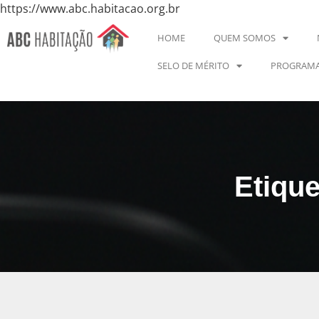
https://www.abc.habitacao.org.br
HOME
QUEM SOMOS
SELO DE MÉRITO
PROGRAMA
Etique