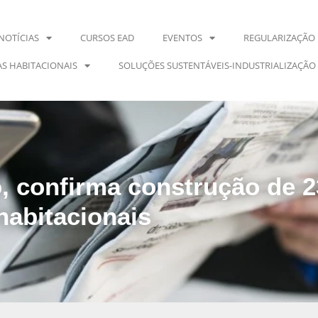
NOTÍCIAS
CURSOS EAD
EVENTOS
REGULARIZAÇÃO 
S HABITACIONAIS
SOLUÇÕES SUSTENTÁVEIS-INDUSTRIALIZAÇÃO
, confirma construção de 
habitacionais