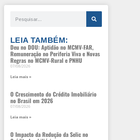
LEIA TAMBÉM:
Deu no DOU: Aptidão no MCMV-FAR,
Remuneração no Periferia Viva e Novas
Regras no MCMV-Rural e PNHU
07/08/2026
Leia mais »
O Crescimento do Crédito Imobiliário
no Brasil em 2026
07/08/2026
Leia mais »
O Impacto da Redução da Selic no