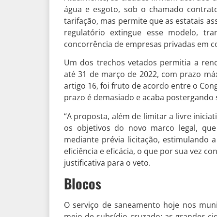
água e esgoto, sob o chamado contrat
tarifação, mas permite que as estatais 
regulatório extingue esse modelo, tr
concorrência de empresas privadas em co
Um dos trechos vetados permitia a ren
até 31 de março de 2022, com prazo máxim
artigo 16, foi fruto de acordo entre o Co
prazo é demasiado e acaba postergando s
“A proposta, além de limitar a livre inic
os objetivos do novo marco legal, que
mediante prévia licitação, estimulando 
eficiência e eficácia, o que por sua vez c
justificativa para o veto.
Blocos
O serviço de saneamento hoje nos muni
meio de subsídio cruzado: as grandes