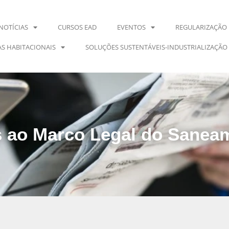
NOTÍCIAS
CURSOS EAD
EVENTOS
REGULARIZAÇÃO 
S HABITACIONAIS
SOLUÇÕES SUSTENTÁVEIS-INDUSTRIALIZAÇÃO
s ao Marco Legal do Sanea