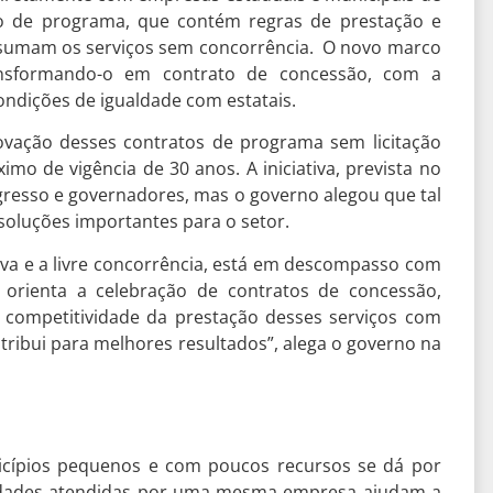
o de programa, que contém regras de prestação e
assumam os serviços sem concorrência. O novo marco
ansformando-o em contrato de concessão, com a
ndições de igualdade com estatais.
ovação desses contratos de programa sem licitação
o de vigência de 30 anos. A iniciativa, prevista no
ngresso e governadores, mas o governo alegou que tal
oluções importantes para o setor.
iativa e a livre concorrência, está em descompasso com
 orienta a celebração de contratos de concessão,
a competitividade da prestação desses serviços com
ontribui para melhores resultados”, alega o governo na
cípios pequenos e com poucos recursos se dá por
 cidades atendidas por uma mesma empresa ajudam a