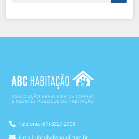
Telefone: (61) 3327-2003
E-mail: abcohabs@uol.com.br