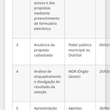
acesso e das
propostas
mediante
preenchimento
de formulário
eletrônico
3
Anuência da
Poder público
09/02
proposta
municipal ou
cadastrada
Distrital
4
Análise de
MDR (Órgão
25/03
enquadramento
Gestor)
e divulgação do
resultado da
seleção
5
Apresentação
Agentes
30/06