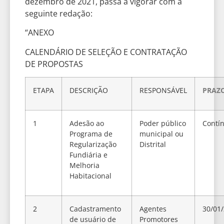
dezembro de 2021, passa a vigorar com a
seguinte redação:
“ANEXO
CALENDÁRIO DE SELEÇÃO E CONTRATAÇÃO
DE PROPOSTAS
ETAPA
DESCRIÇÃO
RESPONSÁVEL
PRAZ
1
Adesão ao
Poder público
Contí
Programa de
municipal ou
Regularização
Distrital
Fundiária e
Melhoria
Habitacional
2
Cadastramento
Agentes
30/01
de usuário de
Promotores