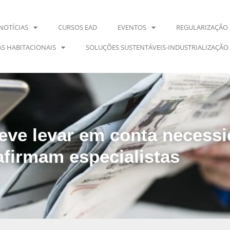
NOTÍCIAS
CURSOS EAD
EVENTOS
REGULARIZAÇÃO 
S HABITACIONAIS
SOLUÇÕES SUSTENTÁVEIS-INDUSTRIALIZAÇÃO
eve levar em conta necess
afirmam especialistas