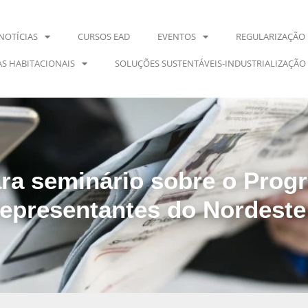
NOTÍCIAS
CURSOS EAD
EVENTOS
REGULARIZAÇÃO 
S HABITACIONAIS
SOLUÇÕES SUSTENTÁVEIS-INDUSTRIALIZAÇÃO
ra seminário sobre o Prog
epresentantes do Nordeste