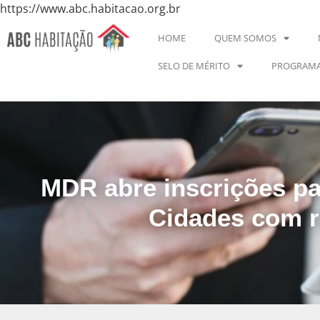
https://www.abc.habitacao.org.br
HOME
QUEM SOMOS
SELO DE MÉRITO
PROGRAMA
MDR abre inscrições pa
Cidades com r