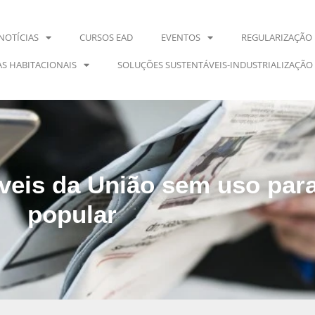
NOTÍCIAS
CURSOS EAD
EVENTOS
REGULARIZAÇÃO 
S HABITACIONAIS
SOLUÇÕES SUSTENTÁVEIS-INDUSTRIALIZAÇÃO
veis da União sem uso par
popular