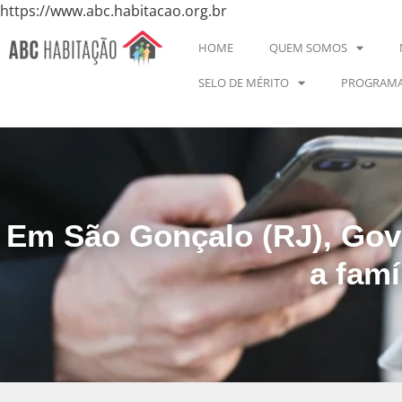
https://www.abc.habitacao.org.br
HOME
QUEM SOMOS
SELO DE MÉRITO
PROGRAMA
Em São Gonçalo (RJ), Gov
a famí