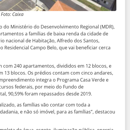
Foto: Caixa
eio do Ministério do Desenvolvimento Regional (MDR),
artamentos a famílias de baixa renda da cidade de
rio nacional de Habitação, Alfredo dos Santos,
o Residencial Campo Belo, que vai beneficiar cerca
com 240 apartamentos, divididos em 12 blocos, e
m 13 blocos. Os prédios contam com cinco andares,
mpreendimento integra o Programa Casa Verde e
cursos federais, por meio do Fundo de
otal, 90,59% foram repassados desde 2019.
zado, as famílias vão contar com toda a
idadania, e não só imóvel, para as famílias”, destacou
mpleta de água, esgoto, iluminação pública, energia