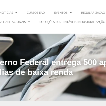
NOTÍCIAS
CURSOS EAD
EVENTOS
REGULARIZAÇÃO 
S HABITACIONAIS
SOLUÇÕES SUSTENTÁVEIS-INDUSTRIALIZAÇÃO
erno Federal entrega 500 
lias de baixa renda