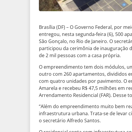
Brasília (DF) – O Governo Federal, por m
entregou, nesta segunda-feira (6), 500 ap
São Gonçalo, no Rio de Janeiro. O secretá
participou da cerimônia de inauguração d
de 2 mil pessoas com a casa própria.
O empreendimento tem dois módulos, um 
outro com 260 apartamentos, divididos e
com quatro unidades por pavimento. O e
Amarela e recebeu R$ 47,5 milhões em re
Arrendamento Residencial (FAR). Desse t
“Além do empreendimento muito bem reali
infraestrutura urbana. Trata-se de levar c
o secretário Alfredo Santos.
O residencial conta com infraestrutura co