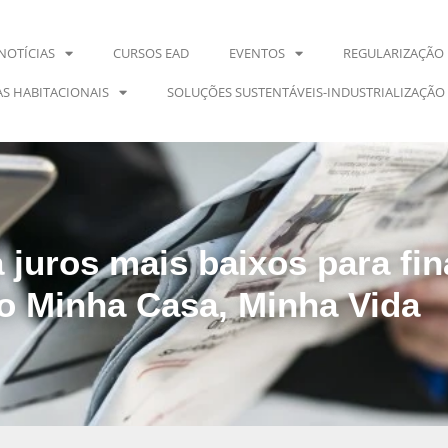
NOTÍCIAS
CURSOS EAD
EVENTOS
REGULARIZAÇÃO 
S HABITACIONAIS
SOLUÇÕES SUSTENTÁVEIS-INDUSTRIALIZAÇÃO
juros mais baixos para fi
o Minha Casa, Minha Vida