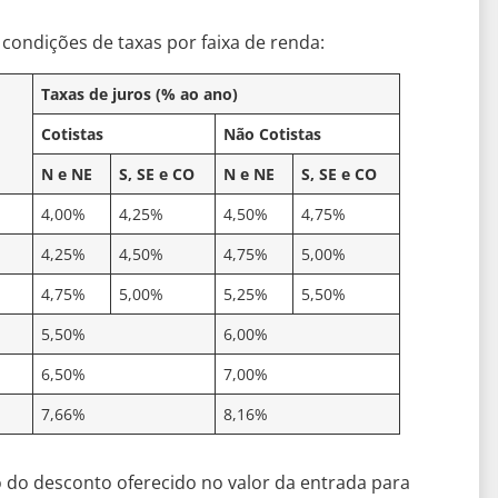
condições de taxas por faixa de renda:
Taxas de juros (% ao ano)
Cotistas
Não Cotistas
N e NE
S, SE e CO
N e NE
S, SE e CO
4,00%
4,25%
4,50%
4,75%
4,25%
4,50%
4,75%
5,00%
4,75%
5,00%
5,25%
5,50%
5,50%
6,00%
6,50%
7,00%
7,66%
8,16%
do desconto oferecido no valor da entrada para