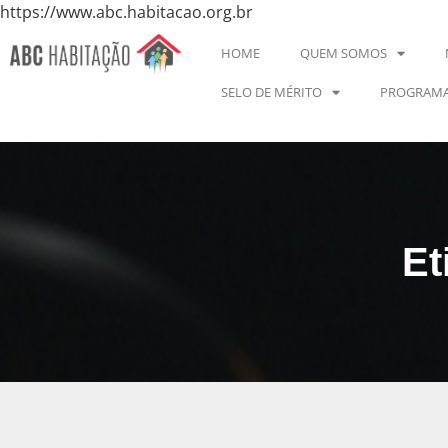
https://www.abc.habitacao.org.br
HOME
QUEM SOMOS
SELO DE MÉRITO
PROGRAMA
Et