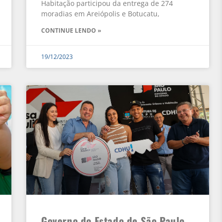
Habitação participou da entrega de 274
moradias em Areiópolis e Botucatu,
CONTINUE LENDO »
19/12/2023
Governo do Estado de São Paulo