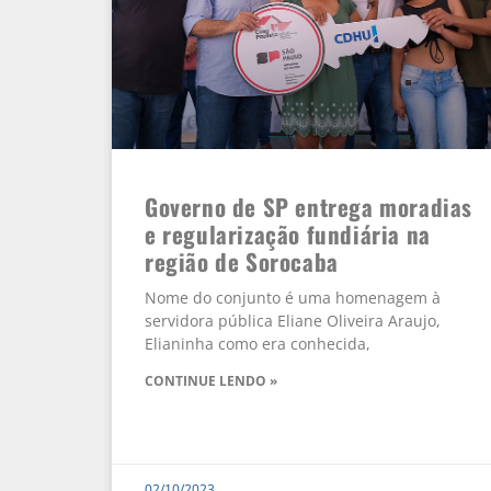
Governo de SP entrega moradias
e regularização fundiária na
região de Sorocaba
Nome do conjunto é uma homenagem à
servidora pública Eliane Oliveira Araujo,
Elianinha como era conhecida,
CONTINUE LENDO »
02/10/2023