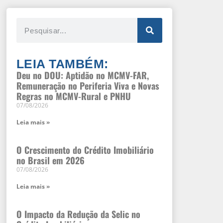
LEIA TAMBÉM:
Deu no DOU: Aptidão no MCMV-FAR,
Remuneração no Periferia Viva e Novas
Regras no MCMV-Rural e PNHU
07/08/2026
Leia mais »
O Crescimento do Crédito Imobiliário
no Brasil em 2026
07/08/2026
Leia mais »
O Impacto da Redução da Selic no