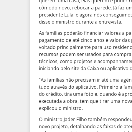
querem uma casa, elas querem é poder re
cômodo novo, rebocar a parede. Já faz u
presidente Lula, e agora nós conseguimo
disse o ministro durante a entrevista.
As famílias poderão financiar valores a p
pagamento de até cinco anos e valor das p
voltado principalmente para uso residenc
recursos podem ser usados para compra 
técnicos, como projetos e acompanhamento
iniciando pelo site da Caixa ou aplicativo
“As famílias não precisam ir até uma agênc
tudo através do aplicativo. Primeiro a fam
do crédito, tira uma foto e, quando é apr
executada a obra, tem que tirar uma nova
explicou o ministro.
O ministro Jader Filho também respondeu
novo projeto, detalhando as faixas de a