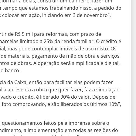
formar a delas, construir um banheiro, fazer um
m tempo que estamos trabalhando nisso, a pedido do
s colocar em ação, iniciando em 3 de novembro”,
artir de R$ 5 mil para reformas, com prazo de
arcelas limitado a 25% da renda familiar. O crédito é
ial, mas pode contemplar imóveis de uso misto. Os
de materiais, pagamento de mão de obra e serviços
s de obras. A operação será simplificada e digital,
 do banco.
ia da Caixa, então para facilitar elas podem fazer
ília apresenta a obra que quer fazer, faz a simulação
ovado o crédito, é liberado 90% do valor. Depois de
 foto comprovando, e são liberados os últimos 10%”,
 questionamentos feitos pela imprensa sobre o
tendimento, a implementação em todas as regiões do