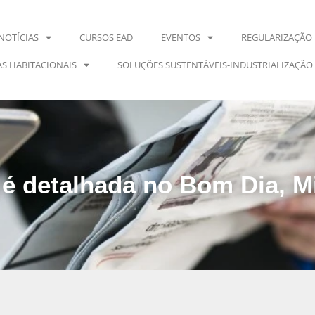
NOTÍCIAS
CURSOS EAD
EVENTOS
REGULARIZAÇÃO 
S HABITACIONAIS
SOLUÇÕES SUSTENTÁVEIS-INDUSTRIALIZAÇÃO
é detalhada no Bom Dia, Mi