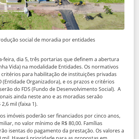
odução social de moradia por entidades
-feira, dia 5, três portarias que definem a abertura
nha Vida) na modalidade Entidades. Os normativos
ritérios para habilitação de instituições privadas
(Entidade Organizadora), e os prazos e critérios
 serão do FDS (Fundo de Desenvolvimento Social). A
ionais ainda neste ano e as moradias seraão
,6 mil (faixa 1).
 imóveis poderão ser financiados por cinco anos,
liar, no valor mínimo de R$ 80,00. Famílias
erão isentas do pagamento da prestação. Os valores a
0 mil. Haverá prioridade para as propostas em