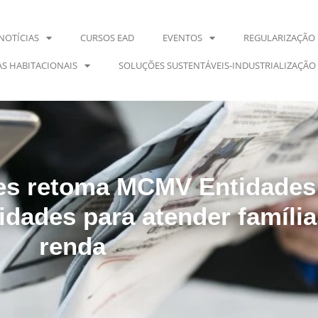
NOTÍCIAS
CURSOS EAD
EVENTOS
REGULARIZAÇÃO 
S HABITACIONAIS
SOLUÇÕES SUSTENTÁVEIS-INDUSTRIALIZAÇÃO
des retoma MCMV Entidades
idades para atender família
renda