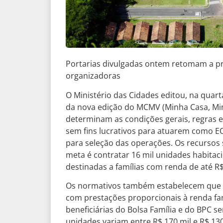
Portarias divulgadas ontem retomam a pr
organizadoras
O Ministério das Cidades editou, na quarta
da nova edição do MCMV (Minha Casa, Mi
determinam as condições gerais, regras e c
sem fins lucrativos para atuarem como EO 
para seleção das operações. Os recursos
meta é contratar 16 mil unidades habitac
destinadas a famílias com renda de até R$ 2
Os normativos também estabelecem que os
com prestações proporcionais à renda fami
beneficiárias do Bolsa Família e do BPC s
unidades variam entre R$ 170 mil e R$ 13