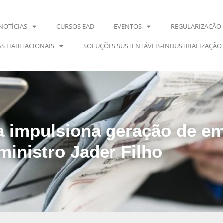
NOTÍCIAS
CURSOS EAD
EVENTOS
REGULARIZAÇÃO 
S HABITACIONAIS
SOLUÇÕES SUSTENTÁVEIS-INDUSTRIALIZAÇÃO
a impulsiona geração de em
ministro Jader Filho