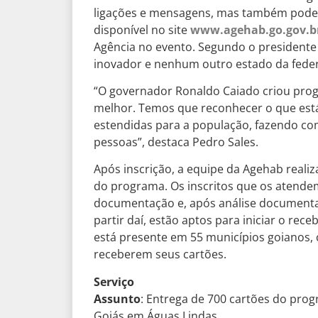
ligações e mensagens, mas também podem 
disponível no site
www.agehab.go.gov.b
Agência no evento. Segundo o presidente 
inovador e nenhum outro estado da fede
“O governador Ronaldo Caiado criou pro
melhor. Temos que reconhecer o que está
estendidas para a população, fazendo co
pessoas”, destaca Pedro Sales.
Após inscrição, a equipe da Agehab reali
do programa. Os inscritos que os atende
documentação e, após análise documental
partir daí, estão aptos para iniciar o rec
está presente em 55 municípios goianos, 
receberem seus cartões.
Serviço
Assunto
: Entrega de 700 cartões do pro
Goiás em Águas Lindas