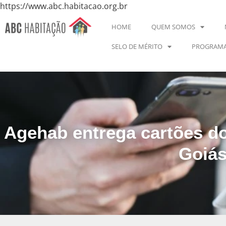
https://www.abc.habitacao.org.br
HOME
QUEM SOMOS
SELO DE MÉRITO
PROGRAMA
Agehab entrega cartões do
Goiás