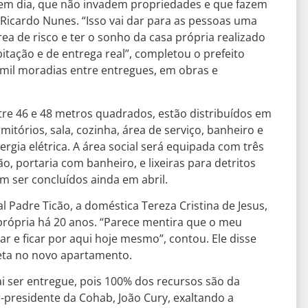
em dia, que não invadem propriedades e que fazem
o Ricardo Nunes. “Isso vai dar para as pessoas uma
rea de risco e ter o sonho da casa própria realizado
itação e de entrega real”, completou o prefeito
0 mil moradias entre entregues, em obras e
e 46 e 48 metros quadrados, estão distribuídos em
itórios, sala, cozinha, área de serviço, banheiro e
ergia elétrica. A área social será equipada com três
ão, portaria com banheiro, e lixeiras para detritos
em ser concluídos ainda em abril.
 Padre Ticão, a doméstica Tereza Cristina de Jesus,
própria há 20 anos. “Parece mentira que o meu
ar e ficar por aqui hoje mesmo”, contou. Ele disse
neta no novo apartamento.
i ser entregue, pois 100% dos recursos são da
r-presidente da Cohab, João Cury, exaltando a