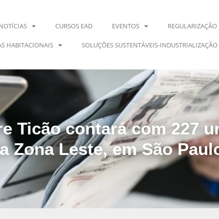
NOTÍCIAS
CURSOS EAD
EVENTOS
REGULARIZAÇÃO 
S HABITACIONAIS
SOLUÇÕES SUSTENTÁVEIS-INDUSTRIALIZAÇÃO
e Ticão contará com 227 u
na Zona Leste, em São Paul