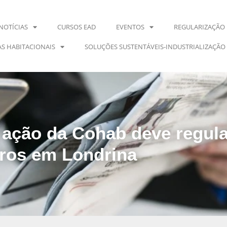
NOTÍCIAS
CURSOS EAD
EVENTOS
REGULARIZAÇÃO 
S HABITACIONAIS
SOLUÇÕES SUSTENTÁVEIS-INDUSTRIALIZAÇÃO
: ação da Cohab deve regul
rros em Londrina