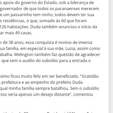
 o apoio do governo do Estado, sob a liderança de
do governador de que todos os paranaenses merecem
 se um passarinho tem ninho, todos devem ter sua
as residências, o que, somado às 60 que foram
a 126 habitações. Duda também anunciou o início da
ar mais 49 casas.
ão de 38 anos, essa conquista é motivo de imensa
ua família, em especial à sua mãe, Luzia, assim como
trabalha. Welington também faz questão de agradecer
 que sem o auxílio do subsídio para a entrada o
.
imo ficou muito feliz em ser beneficiado. “Gratidão
da prefeitura e ao empenho do prefeito Duda
ual minha família sempre batalhou. Sem o subsídio
osso seria apenas um desejo distante”, comentou