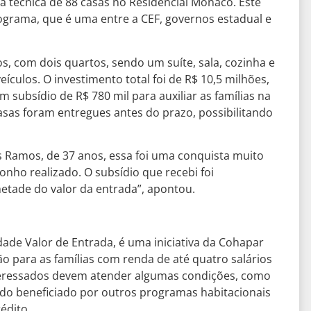
 técnica de 88 casas no Residencial Mônaco. Este
rama, que é uma entre a CEF, governos estadual e
, com dois quartos, sendo um suíte, sala, cozinha e
ículos. O investimento total foi de R$ 10,5 milhões,
subsídio de R$ 780 mil para auxiliar as famílias na
asas foram entregues antes do prazo, possibilitando
s Ramos, de 37 anos, essa foi uma conquista muito
onho realizado. O subsídio que recebi foi
etade do valor da entrada”, apontou.
ade Valor de Entrada, é uma iniciativa da Cohapar
o para as famílias com renda de até quatro salários
nteressados devem atender algumas condições, como
ido beneficiado por outros programas habitacionais
édito.