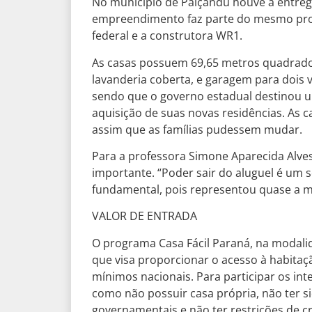
No município de Paiçandu houve a entrega
empreendimento faz parte do mesmo prog
federal e a construtora WR1.
As casas possuem 69,65 metros quadrados
lavanderia coberta, e garagem para dois ve
sendo que o governo estadual destinou um 
aquisição de suas novas residências. As c
assim que as famílias pudessem mudar.
Para a professora Simone Aparecida Alve
importante. “Poder sair do aluguel é um s
fundamental, pois representou quase a m
VALOR DE ENTRADA
O programa Casa Fácil Paraná, na modalid
que visa proporcionar o acesso à habitaçã
mínimos nacionais. Para participar os i
como não possuir casa própria, não ter s
governamentais e não ter restrições de cr