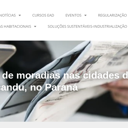
NOTÍCIAS
CURSOS EAD
EVENTOS
REGULARIZAÇÃO 
S HABITACIONAIS
SOLUÇÕES SUSTENTÁVEIS-INDUSTRIALIZAÇÃO
 de moradias nas cidades d
çandu, no Paraná