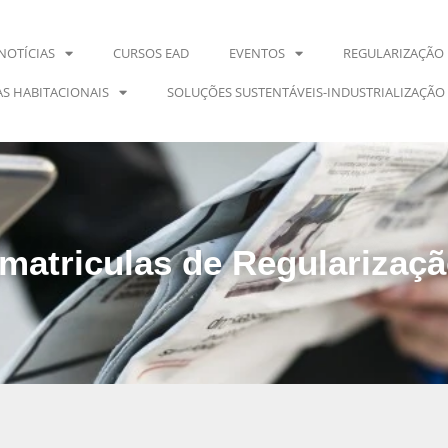
NOTÍCIAS
CURSOS EAD
EVENTOS
REGULARIZAÇÃO 
S HABITACIONAIS
SOLUÇÕES SUSTENTÁVEIS-INDUSTRIALIZAÇÃO
atriculas de Regularizaçã