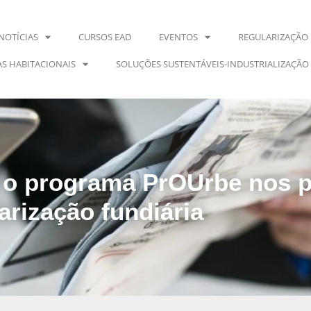
NOTÍCIAS
CURSOS EAD
EVENTOS
REGULARIZAÇÃO 
S HABITACIONAIS
SOLUÇÕES SUSTENTÁVEIS-INDUSTRIALIZAÇÃO
a o programa PrOUrbe nos 
arização fundiária