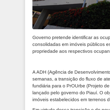
Governo pretende identificar as ocup
consolidadas em imóveis públicos est
propriedade aos respectivos ocupan
A ADH (Agência de Desenvolvimento H
semanas, a transição do fluxo de a
fundiária para o PrOUrbe (Projeto d
lançado pelo governo do Piauí. O obj
imóveis estabelecidos em terrenos d
Em virtude dessa transição e do no