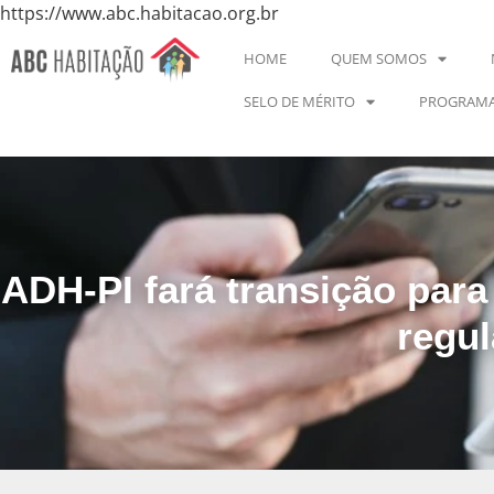
https://www.abc.habitacao.org.br
HOME
QUEM SOMOS
SELO DE MÉRITO
PROGRAMA
ADH-PI fará transição par
regul