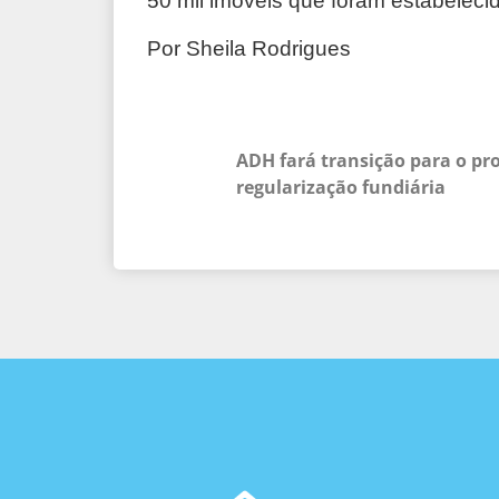
50 mil imóveis que foram estabeleci
Por Sheila Rodrigues
ADH fará transição para o pr
regularização fundiária